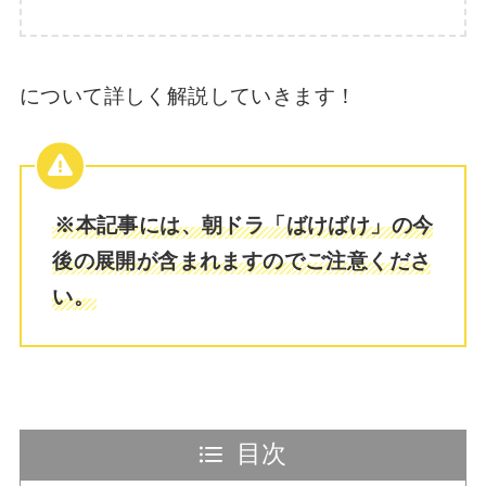
ばけばけ錦織の妻は23週に登場？奥さんのキ
ャストやモデルについても【西田クラ】
について詳しく解説していきます！
ばけばけはいつまで？最終回でどこまで描く
のか結末(終わり方)を予想！
※本記事には、朝ドラ「ばけばけ」の今
【ばけばけ】リテラリーアシスタントとはど
ういう意味？錦織の役目を解説！
後の展開が含まれますのでご注意くださ
い。
【ばけばけ】錦織はどうなった？その後の再
登場と結末【結核】
ばけばけ錦織の秘密(過去)とは？試験は不合格
目次
で無免許？危ない橋の意味を考察！