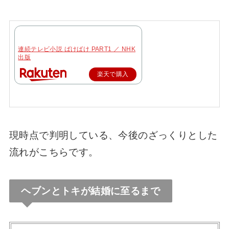
【ばけばけ】ロバートのモデルは誰？キャス
トはイギリス人俳優【ジョートレメイン】
連続テレビ小説 ばけばけ PART1 ／ NHK
出版
楽天で購入
【ばけばけ】妊娠や子供はいつ？小泉八雲の
子供は何人なのか史実を深掘り
ばけばけ錦織の妻は23週に登場？奥さんのキ
現時点で判明している、今後のざっくりとした
ャストやモデルについても【西田クラ】
流れがこちらです。
ばけばけはいつまで？最終回でどこまで描く
のか結末(終わり方)を予想！
ヘブンとトキが結婚に至るまで