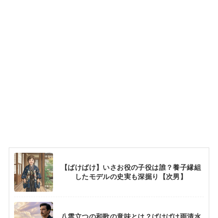
【ばけばけ】いさお役の子役は誰？養子縁組
したモデルの史実も深掘り【次男】
八雲立つの和歌の意味とは？ばけばけ雨清水