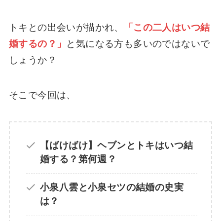
【ばけばけ】おイセの実在モデルやその後
トキとの出会いが描かれ、
「この二人はいつ結
は？キャストは熊本出身の芋生悠さん【史
実】
婚するの？」
と気になる方も多いのではないで
しょうか？
ばけばけ作山のモデルは誰？キャストは朝ド
ラ３回目の橋本淳さん！
そこで今回は、
【ばけばけ】ロバートのモデルは誰？キャス
トはイギリス人俳優【ジョートレメイン】
【ばけばけ】ヘブンとトキはいつ結
婚する？第何週？
【ばけばけ】妊娠や子供はいつ？小泉八雲の
子供は何人なのか史実を深掘り
小泉八雲と小泉セツの結婚の史実
は？