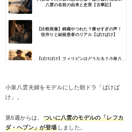
八雲の名前の由来と史実【古事記】
【比較画像】錦織やつれた？痩せすぎの声！
役作りと結核患者のリアル【ばけばけ】
【ばけばけ】フィリピンはどうなる？小泉八
雲の史実と違いを徹底解説【滞在記】
小泉八雲夫婦をモデルにした朝ドラ「ばけば
【ばけばけ】ランのモデルは実在？ロバート
妻役キャストは朝ドラ２回目【蓮佛美沙子】
け」。
第5週からは、
ついに八雲のモデルの「レフカ
【ばけばけ】人形の墓は実話？あらすじと結
末・史実との違いを解説【小泉八雲】
ダ・ヘブン」が登場
しました。