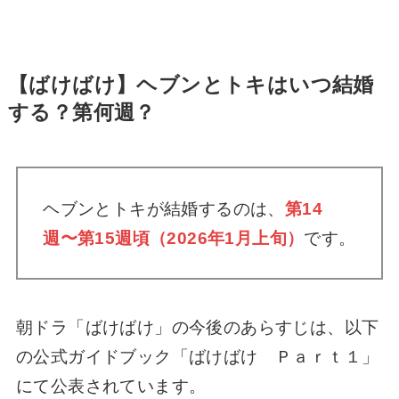
雲の史実と違いを徹底解説【滞在記】
【ばけばけ】ランのモデルは実在？ロバート
【ばけばけ】ヘブンとトキはいつ結婚
妻役キャストは朝ドラ２回目【蓮佛美沙子】
する？第何週？
【ばけばけ】人形の墓は実話？あらすじと結
末・史実との違いを解説【小泉八雲】
ヘブンとトキが結婚するのは、
第14
週〜第15週頃（2026年1月上旬）
です。
【ばけばけ】おイセの実在モデルやその後
は？キャストは熊本出身の芋生悠さん【史
実】
朝ドラ「ばけばけ」の今後のあらすじは、以下
ばけばけ作山のモデルは誰？キャストは朝ド
の公式ガイドブック「ばけばけ Ｐａｒｔ１」
ラ３回目の橋本淳さん！
にて公表されています。