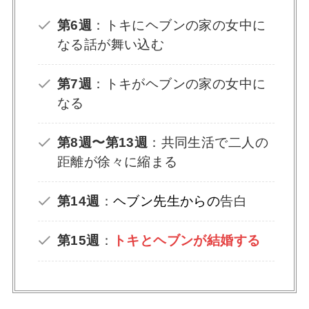
【ばけばけ】リテラリーアシスタントとはど
ういう意味？錦織の役目を解説！
第6週
：トキにヘブンの家の女中に
なる話が舞い込む
【ばけばけ】錦織はどうなった？その後の再
第7週
：トキがヘブンの家の女中に
登場と結末【結核】
なる
ばけばけ錦織の秘密(過去)とは？試験は不合格
第8週〜第13週
：共同生活で二人の
で無免許？危ない橋の意味を考察！
距離が徐々に縮まる
第14週
：
ヘブン先生からの
告白
ばけばけのラシャメンは史実？トキへの嫌が
らせや熊本への転居理由を深掘り【小泉八雲
の妻】
第15週
：
トキとヘブンが結婚する
ばけばけ福間役キャストは誰？なみを身請け
したい男性客のモデルも深掘り【ヒロウエ
ノ】