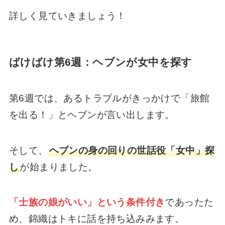
詳しく見ていきましょう！
ばけばけ白鳥倶楽部の実在モデルは土手倶楽
部？どこにあったのか史実を深掘り【松江】
ばけばけ第6週：ヘブンが女中を探す
ばけばけの日本滞在記の実在モデルは？翻訳
本はどこで読める？【小泉八雲】
第6週では、あるトラブルがきっかけで「旅館
を出る！」とヘブンが言い出します。
【ばけばけ】サワの結婚相手は庄田？子供
は？どうなるのか今後の展開とモデルの史実
そして、
ヘブンの身の回りの世話役「女中」探
し
が始まりました。
「士族の娘がいい」という条件付き
であったた
め、錦織はトキに話を持ち込みみます。