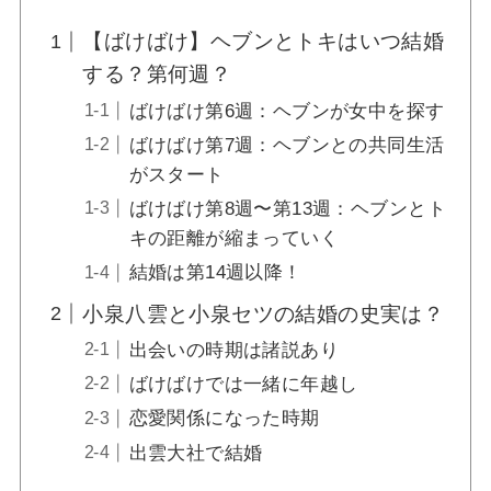
【ばけばけ】ヘブンとトキはいつ結婚
ばけばけのラシャメンは史実？トキへの嫌が
する？第何週？
らせや熊本への転居理由を深掘り【小泉八雲
の妻】
ばけばけ第6週：ヘブンが女中を探す
ばけばけ第7週：ヘブンとの共同生活
がスタート
ばけばけ福間役キャストは誰？なみを身請け
したい男性客のモデルも深掘り【ヒロウエ
ばけばけ第8週〜第13週：ヘブンとト
ノ】
キの距離が縮まっていく
結婚は第14週以降！
ばけばけ白鳥倶楽部の実在モデルは土手倶楽
小泉八雲と小泉セツの結婚の史実は？
部？どこにあったのか史実を深掘り【松江】
出会いの時期は諸説あり
ばけばけでは一緒に年越し
ばけばけの日本滞在記の実在モデルは？翻訳
恋愛関係になった時期
本はどこで読める？【小泉八雲】
出雲大社で結婚