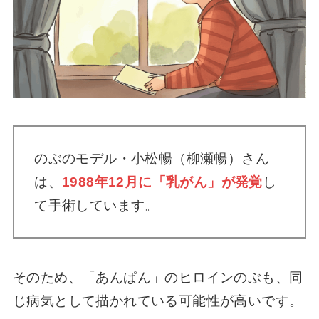
【画像】千夜一夜物語のキャラクターまと
め！やなせたかしとの関係とは？【アニメ】
あんぱん登美子やのぶは裏千家？茶道の流派
はどこ？史実を深掘り【小松暢】
のぶのモデル・小松暢（柳瀬暢）さん
「てのひらのうえのかなしみ」の全文は？や
なせたかしの詩があんぱんに登場！
は、
1988年12月に「乳がん」が発覚
し
て手術しています。
【やなせたかし】四谷のマンション自宅はど
こだった？新宿の名誉区民にも！
そのため、「あんぱん」のヒロインのぶも、同
じ病気として描かれている可能性が高いです。
やさしいライオンのあらすじと結末！最後ど
うなった？ムクムクは千代子と登美子【やな