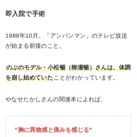
あんぱん蘭子と八木どうなる？結婚？辻信太
即入院で手術
郎の妻の史実についても！
1988年10月、「アンパンマン」のテレビ放送
あんぱん健太郎の髪型変わった！カツラやエ
が始まる前後のこと。
クステ？地毛なのか調査【けんちゃん】
のぶのモデル・小松暢（柳瀬暢）さんは、体調
あんぱん八木の家族は？結婚して妻や子供が
を崩し始めていた
ことがわかっています。
いた過去！何があった？
やなせたかしさんの関連本によれば、
あんぱん「どん底」どんな話？八木上等兵が
読み聞かせした本の内容【ゴーリキー】
”胸に異物感と痛みを感じる”
【動画】あんぱんのキスシーン！史実ではの