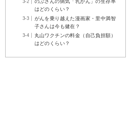
のぶさんの病気「乳がん」の生存率
【動画】あんぱんのキスシーン！史実ではの
はどのくらい？
ぶの言葉で思わずキス？【やなせたかし】
がんを乗り越えた漫画家・里中満智
子さんは今も健在？
丸山ワクチンの料金（自己負担額）
はどのくらい？