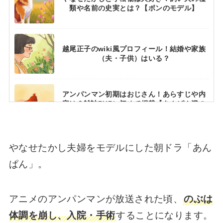
類や名前の史実とは？【ボンのモデル】
越尾正子のwiki風プロフィール！結婚や家族
（夫・子供）はいる？
アンパンマン初期はおじさん！あらすじや内
容は？雑誌PHPに初めて掲載【あんぱん澄の
モデル】
やなせたかし夫婦をモデルにした朝ドラ「あん
「男女禁制」手塚治虫が掲げた意味とは？仕
事部屋のこだわりを深堀り！
ぱん」。
アニメのアンパンマンが放送された頃、
のぶは
ヤムおじさんの年齢は今何歳？おじいちゃん
姿で再登場【あんぱん屋村草吉】
体調を崩し、入院・手術
することになります。