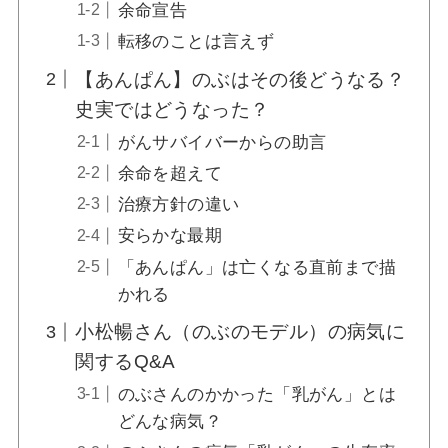
余命宣告
転移のことは言えず
あんぱん蘭子と八木どうなる？結婚？辻信太
【あんぱん】のぶはその後どうなる？
郎の妻の史実についても！
史実ではどうなった？
がんサバイバーからの助言
あんぱん健太郎の髪型変わった！カツラやエ
余命を超えて
クステ？地毛なのか調査【けんちゃん】
治療方針の違い
安らかな最期
「あんぱん」は亡くなる直前まで描
あんぱん八木の家族は？結婚して妻や子供が
いた過去！何があった？
かれる
小松暢さん（のぶのモデル）の病気に
関するQ&A
あんぱん「どん底」どんな話？八木上等兵が
読み聞かせした本の内容【ゴーリキー】
のぶさんのかかった「乳がん」とは
どんな病気？