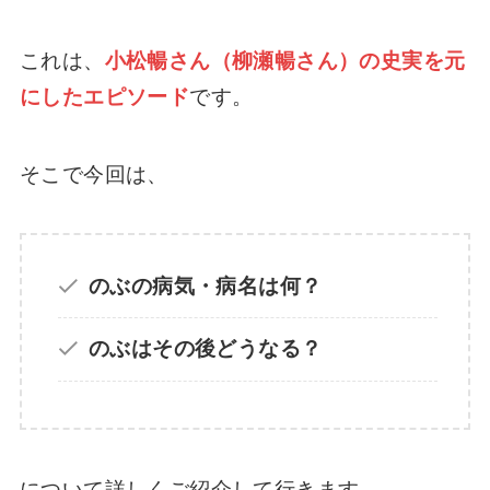
これは、
小松暢さん（柳瀬暢さん）の史実を元
【画像】千夜一夜物語のキャラクターまと
め！やなせたかしとの関係とは？【アニメ】
にしたエピソード
です。
あんぱん登美子やのぶは裏千家？茶道の流派
そこで今回は、
はどこ？史実を深掘り【小松暢】
「てのひらのうえのかなしみ」の全文は？や
のぶの病気・病名は何？
なせたかしの詩があんぱんに登場！
のぶはその後どうなる？
【やなせたかし】四谷のマンション自宅はど
こだった？新宿の名誉区民にも！
について詳しくご紹介して行きます。