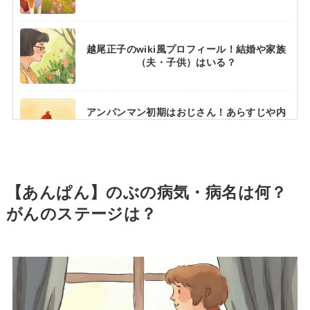
越尾正子のwiki風プロフィール！結婚や家族
（夫・子供）はいる？
アンパンマン初期はおじさん！あらすじや内
容は？雑誌PHPに初めて掲載【あんぱん澄の
モデル】
「男女禁制」手塚治虫が掲げた意味とは？仕
【あんぱん】のぶの病気・病名は何？
事部屋のこだわりを深堀り！
がんのステージは？
ヤムおじさんの年齢は今何歳？おじいちゃん
姿で再登場【あんぱん屋村草吉】