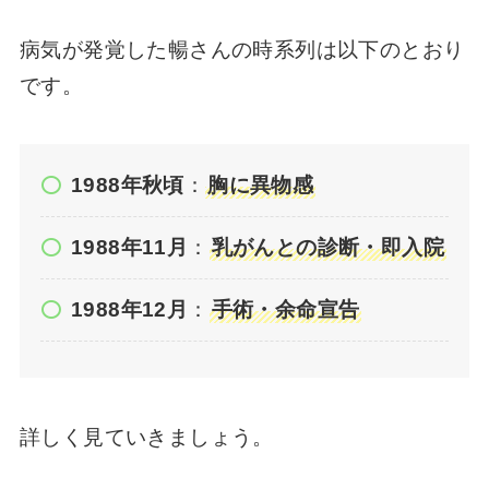
せたかし】
病気が発覚した暢さんの時系列は以下のとおり
です。
やなせたかし「えくぼの歌」の全文は？泣き
たい時私我慢するの【あんぱんメイコの詩】
1988年秋頃
：
胸に異物感
【やなせたかし】愛する歌はどこで買える？
詩集の再販予定はあるのか調査（サンリオ）
1988年11月
：
乳がんとの診断・即入院
1988年12月
：
手術・余命宣告
【やなせたかし】ぼくのまんが詩集はどんな
内容？自費出版のレアな本！
小松暢は不妊？やなせたかし妻に子供がいな
詳しく見ていきましょう。
い理由がなぜなのか深掘り！