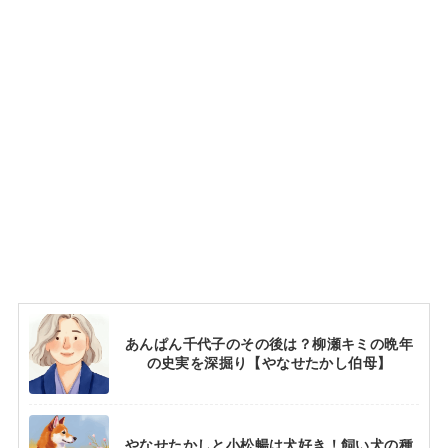
あんぱん千代子のその後は？柳瀬キミの晩年
の史実を深掘り【やなせたかし伯母】
やなせたかしと小松暢は犬好き！飼い犬の種