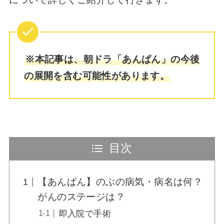
やさしいライオンのあらすじと結末！最後ど
うなった？ムクムクは千代子と登美子【やな
せたかし】
やなせたかし「えくぼの歌」の全文は？泣き
※本記事は、朝ドラ「あんぱん」の今後
たい時私我慢するの【あんぱんメイコの詩】
の展開を含む可能性があります。
【やなせたかし】愛する歌はどこで買える？
詩集の再販予定はあるのか調査（サンリオ）
目次
【やなせたかし】ぼくのまんが詩集はどんな
内容？自費出版のレアな本！
【あんぱん】のぶの病気・病名は何？
がんのステージは？
小松暢は不妊？やなせたかし妻に子供がいな
即入院で手術
い理由がなぜなのか深掘り！