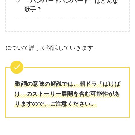
「ハンバートハンバート」はどんな
ばけばけ錦織の妻は23週に登場？奥さんのキ
歌手？
ャストやモデルについても【西田クラ】
ばけばけはいつまで？最終回でどこまで描く
のか結末(終わり方)を予想！
について詳しく解説していきます！
【ばけばけ】リテラリーアシスタントとはど
ういう意味？錦織の役目を解説！
歌詞の意味の解説では、朝ドラ「ばけば
け」のストーリー展開を含む可能性があ
【ばけばけ】錦織はどうなった？その後の再
登場と結末【結核】
りますので、ご注意ください。
ばけばけ錦織の秘密(過去)とは？試験は不合格
で無免許？危ない橋の意味を考察！