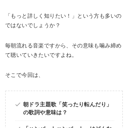
【ばけばけ】おイセの実在モデルやその後
「もっと詳しく知りたい！」という方も多いの
は？キャストは熊本出身の芋生悠さん【史
実】
ではないでしょうか？
ばけばけ作山のモデルは誰？キャストは朝ド
毎朝流れる音楽ですから、その意味も噛み締め
ラ３回目の橋本淳さん！
て聴いていきたいですよね。
【ばけばけ】ロバートのモデルは誰？キャス
そこで今回は、
トはイギリス人俳優【ジョートレメイン】
【ばけばけ】妊娠や子供はいつ？小泉八雲の
朝ドラ主題歌「笑ったり転んだり」
子供は何人なのか史実を深掘り
の歌詞や意味は？