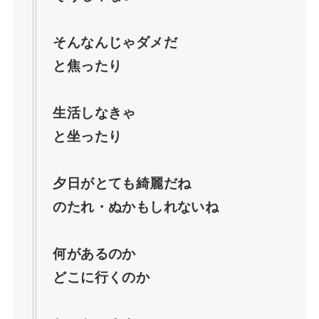
ばけばけ白鳥倶楽部の実在モデルは土手倶楽
部？どこにあったのか史実を深掘り【松江】
そんなんじゃダメだ
と焦ったり
ばけばけの日本滞在記の実在モデルは？翻訳
本はどこで読める？【小泉八雲】
生活しなきゃ
と坐ったり
【ばけばけ】サワの結婚相手は庄田？子供
は？どうなるのか今後の展開とモデルの史実
夕日がとても綺麗だね
のたれ・ぬかもしれないね
何があるのか
どこに行くのか