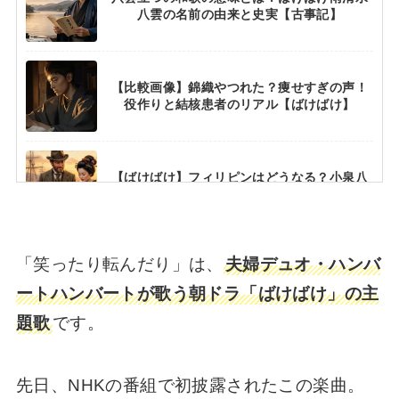
八雲の名前の由来と史実【古事記】
【比較画像】錦織やつれた？痩せすぎの声！
役作りと結核患者のリアル【ばけばけ】
【ばけばけ】フィリピンはどうなる？小泉八
雲の史実と違いを徹底解説【滞在記】
「笑ったり転んだり」は、
夫婦デュオ・ハンバ
【ばけばけ】ランのモデルは実在？ロバート
妻役キャストは朝ドラ２回目【蓮佛美沙子】
ートハンバートが歌う朝ドラ「ばけばけ」の主
題歌
です。
【ばけばけ】人形の墓は実話？あらすじと結
末・史実との違いを解説【小泉八雲】
先日、NHKの番組で初披露されたこの楽曲。