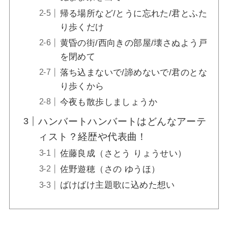
【ばけばけ】サワの結婚相手は庄田？子供
帰る場所など/とうに忘れた/君とふた
は？どうなるのか今後の展開とモデルの史実
り歩くだけ
黄昏の街/西向きの部屋/壊さぬよう戸
を閉めて
落ち込まないで/諦めないで/君のとな
り歩くから
今夜も散歩しましょうか
ハンバートハンバートはどんなアーテ
ィスト？経歴や代表曲！
佐藤良成（さとう りょうせい）
佐野遊穂（さの ゆうほ）
ばけばけ主題歌に込めた想い