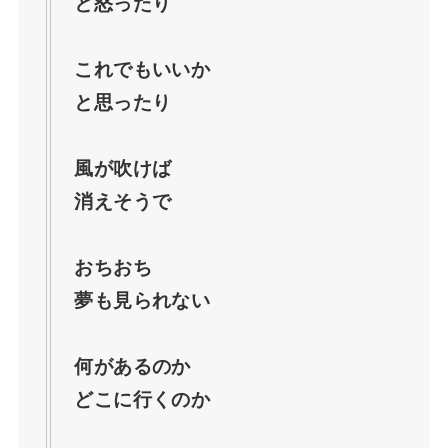
と怒ったり
トはイギリス人俳優【ジョートレメイン】
これでもいいか
【ばけばけ】妊娠や子供はいつ？小泉八雲の
と思ったり
子供は何人なのか史実を深掘り
風が吹けば
ばけばけ錦織の妻は23週に登場？奥さんのキ
消えそうで
ャストやモデルについても【西田クラ】
おちおち
夢も見られない
ばけばけはいつまで？最終回でどこまで描く
のか結末(終わり方)を予想！
何があるのか
どこに行くのか
【ばけばけ】リテラリーアシスタントとはど
ういう意味？錦織の役目を解説！