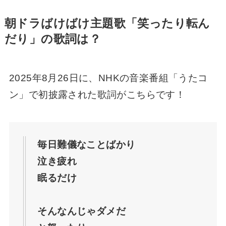
【ばけばけ】ランのモデルは実在？ロバート
朝ドラばけばけ主題歌「笑ったり転ん
妻役キャストは朝ドラ２回目【蓮佛美沙子】
だり」の歌詞
は？
【ばけばけ】人形の墓は実話？あらすじと結
2025年8月26日に、NHKの音楽番組「うたコ
末・史実との違いを解説【小泉八雲】
ン」で初披露された歌詞がこちらです！
【ばけばけ】おイセの実在モデルやその後
は？キャストは熊本出身の芋生悠さん【史
実】
毎日難儀なことばかり
泣き疲れ
ばけばけ作山のモデルは誰？キャストは朝ド
眠るだけ
ラ３回目の橋本淳さん！
そんなんじゃダメだ
【ばけばけ】ロバートのモデルは誰？キャス