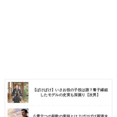
【ばけばけ】いさお役の子役は誰？養子縁組
したモデルの史実も深掘り【次男】
八雲立つの和歌の意味とは？ばけばけ雨清水