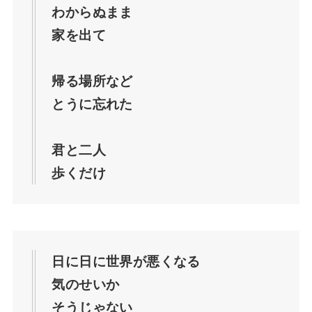
わからぬまま
家を出て
【ばけばけ】錦織はどうなった？その後の再
登場と結末【結核】
帰る場所など
とうに忘れた
ばけばけ錦織の秘密(過去)とは？試験は不合格
で無免許？危ない橋の意味を考察！
君と二人
ばけばけのラシャメンは史実？トキへの嫌が
歩くだけ
らせや熊本への転居理由を深掘り【小泉八雲
の妻】
ばけばけ福間役キャストは誰？なみを身請け
したい男性客のモデルも深掘り【ヒロウエ
日に日に世界が悪くなる
ノ】
気のせいか
そうじゃない