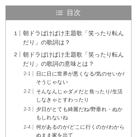
目次
ばけばけのラシャメンは史実？トキへの嫌が
らせや熊本への転居理由を深掘り【小泉八雲
の妻】
朝ドラばけばけ主題歌「笑ったり転ん
だり」の歌詞は？
ばけばけ福間役キャストは誰？なみを身請け
朝ドラばけばけ主題歌「笑ったり転ん
したい男性客のモデルも深掘り【ヒロウエ
ノ】
だり」の歌詞の意味とは？
日に日に世界が悪くなる/気のせいか/
そうじゃない
ばけばけ白鳥倶楽部の実在モデルは土手倶楽
部？どこにあったのか史実を深掘り【松江】
そんなんじゃダメだと焦ったり/生活
しなきゃとすわったり
夕日がとても綺麗だね/野垂れ・ぬか
ばけばけの日本滞在記の実在モデルは？翻訳
もしれないね
本はどこで読める？【小泉八雲】
何があるのか/どこに行くのか/わから
ぬまま家を出て